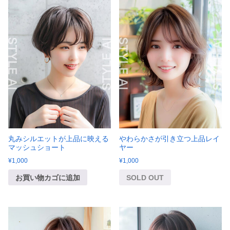
丸みシルエットが上品に映える
やわらかさが引き立つ上品レイ
マッシュショート
ヤー
¥
1,000
¥
1,000
お買い物カゴに追加
SOLD OUT