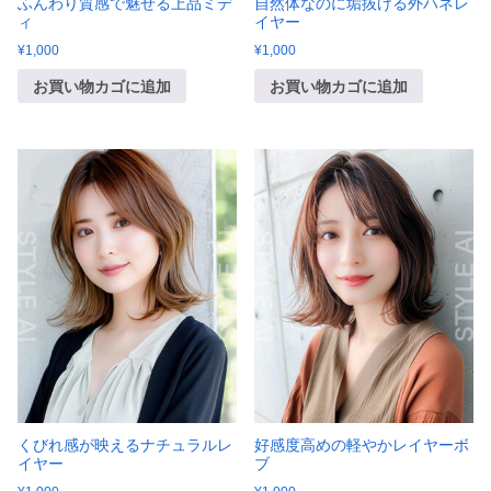
ふんわり質感で魅せる上品ミデ
自然体なのに垢抜ける外ハネレ
ィ
イヤー
¥
1,000
¥
1,000
お買い物カゴに追加
お買い物カゴに追加
くびれ感が映えるナチュラルレ
好感度高めの軽やかレイヤーボ
イヤー
ブ