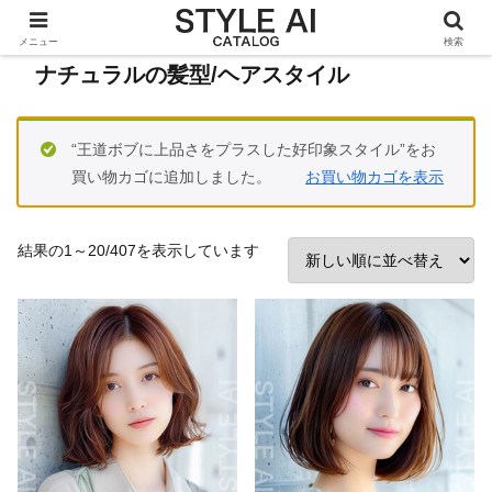
メニュー
検索
ナチュラルの髪型/ヘアスタイル
“王道ボブに上品さをプラスした好印象スタイル”をお
買い物カゴに追加しました。
お買い物カゴを表示
新
結果の1～20/407を表示しています
し
い
順