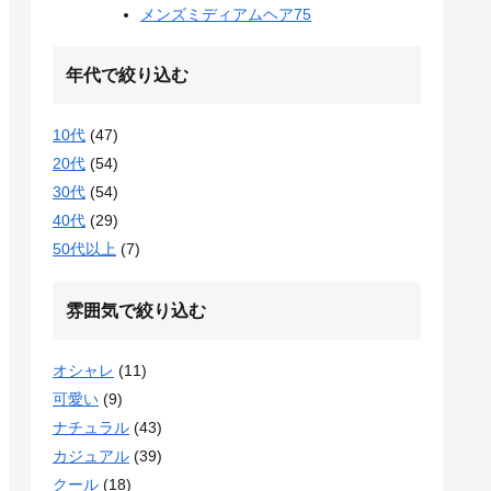
メンズミディアムヘア
75
年代で絞り込む
10代
(47)
20代
(54)
30代
(54)
40代
(29)
50代以上
(7)
雰囲気で絞り込む
オシャレ
(11)
可愛い
(9)
ナチュラル
(43)
カジュアル
(39)
クール
(18)