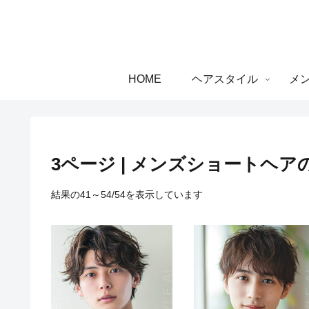
HOME
ヘアスタイル
メ
3ページ | メンズショートヘア
新
結果の41～54/54を表示しています
し
い
順