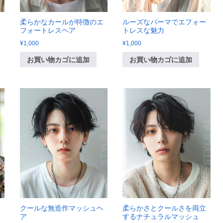
ド
柔らかなカールが特徴のエ
ルーズなパーマでエフォー
フォートレスヘア
トレスな魅力
¥
1,000
¥
1,000
お買い物カゴに追加
お買い物カゴに追加
ッ
クールな無造作マッシュヘ
柔らかさとクールさを両立
ア
するナチュラルマッシュ