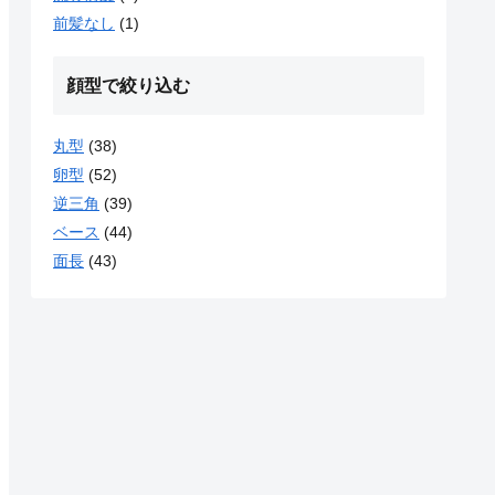
前髪なし
(1)
顔型で絞り込む
丸型
(38)
卵型
(52)
逆三角
(39)
ベース
(44)
面長
(43)